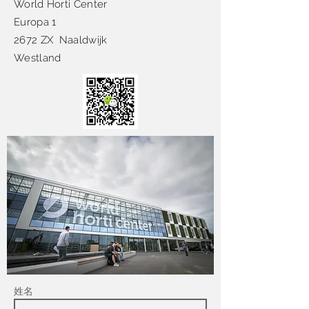
World Horti Center
Europa 1
2672 ZX Naaldwijk
Westland
姓名